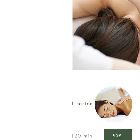
1 sesion
120 min
80€