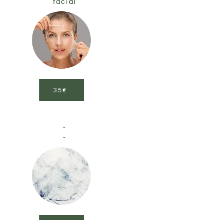
facial
35€
-
-