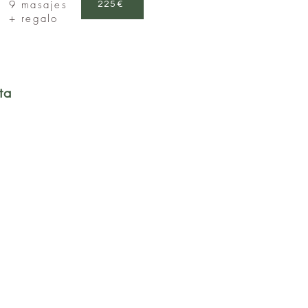
9 masajes
225€
+ regalo
ta