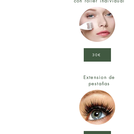
con roller individual
30€
Extension de
pestañas