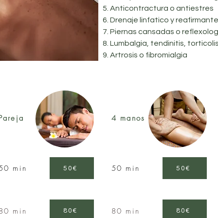
Anticontractura o antiestres
Drenaje linfatico y reafirmant
Piernas cansadas o reflexolog
Lumbalgia, tendinitis, torticoli
Artrosis o fibromialgia
Pareja
4 manos
50 min
50 min
50€
50€
80 min
80 min
80€
80€