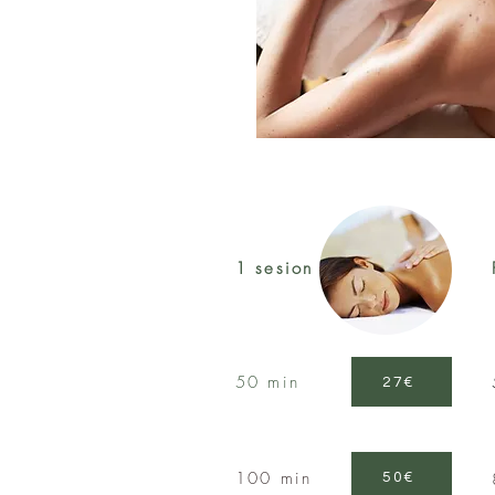
1 sesion
50 min
27€
100 min
50€