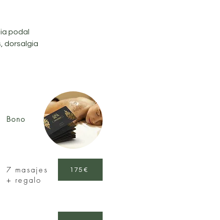
e
ia podal
s, dorsalgia
Bono
7 masajes
175€
+ regalo