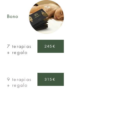
Bono
7 terapias
245€
+ regalo
9 terapias
315€
+ regalo