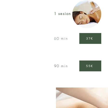
1 sesion
60 min
37€
90 min
55€