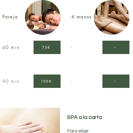
Pareja
4 manos
60 min
-
70€
-
90 min
-
100€
-
SPA a la carta
Para eligir: