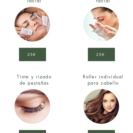
facial
facial
25€
25€
Tinte y rizado
Roller individual
de pesta
ñ
as
para cabello